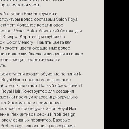
 практическая часть.
ой ступени Реконструкция и
структуры волос составами Salon Royal
c Treatment Холодное кератиновое
олос 2.Asian Botox Азиатский ботокс для
 3.Гидро- Кератин для глубокого
 4.Color Memory - Память цвета для
 яркости цвета окрашенных волос
ние волос для блеска и дисциплины волос
чения входит теоретическая и
ть.
ей ступени входит обучение по линии I-
on Royal Hair c правом использование
аботе с клиентами. Полный обзор линии I-
n Royal Hair Конструктор для создания
сметики премиум класса индивидуально
ента. Знакомство и применение
 масел в процедурах Salon Royal Hair
ние Plex-активов серии I-Profi-design
 эксклюзивных продуктов. Базовые
-Profi-design как основа для созданиях