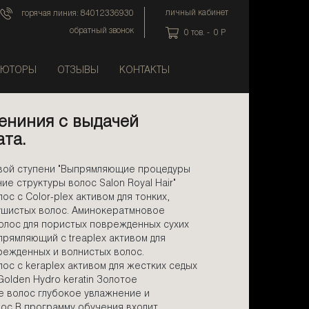
личный кабинет
горячая линия:
84012336930
обратный звонок
0
тов. -
0
P
ЬЮТОРЫ
ОТЗЫВЫ
КОНТАКТЫ
чениния с выдачей
та.
вой ступени "Выпрямляющие процедуры
ие структуры волос Salon Royal Hair"
ос с Color-plex активом для тонких,
ушистых волос. Аминокератмновое
олос для пористых поврежденных сухих
прямляющий с treaplex активом для
ежденных и волнистых волос.
ос с keraplex активом для жестких седых
Golden Hydro keratin Золотое
е волос глубокое увлажнение и
ос В программу обучения входит