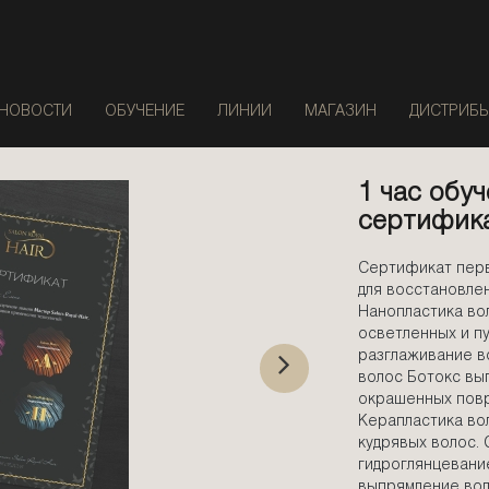
НОВОСТИ
ОБУЧЕНИЕ
ЛИНИИ
МАГАЗИН
ДИСТРИБ
1 час обу
сертифика
Сертификат пер
для восстановлен
Нанопластика вол
осветленных и п
разглаживание в
волос Ботокс вы
окрашенных повр
Керапластика вол
кудрявых волос. 
гидроглянцевани
выпрямление вол