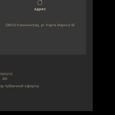
адрес
236022 Калининград, ул. Карла Маркса 56
1005215
. 260
ор публичной оферты