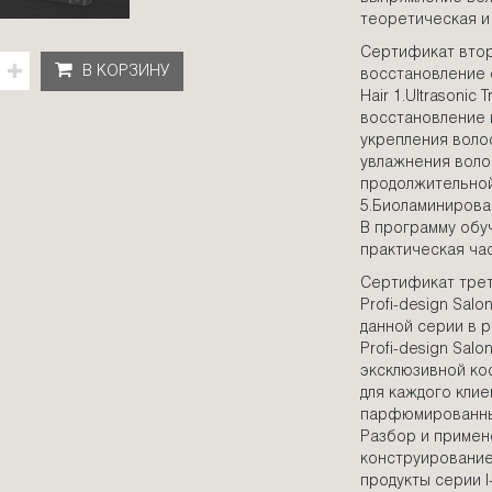
теоретическая и
Сертификат втор
В КОРЗИНУ
восстановление 
Hair 1.Ultrasoni
восстановление в
укрепления волос
увлажнения волос
продолжительной
5.Биоламинирова
В программу обу
практическая час
Сертификат треть
Profi-design Sal
данной серии в р
Profi-design Salo
эксклюзивной ко
для каждого кли
парфюмированных
Разбор и примене
конструирование
продукты серии I