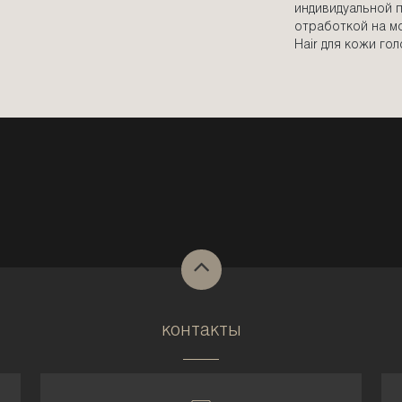
индивидуальной 
отработкой на мо
Hair для кожи го
контакты