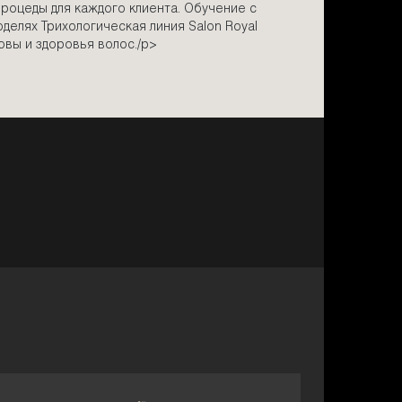
процеды для каждого клиента. Обучение с
делях Трихологическая линия Salon Royal
ловы и здоровья волос./p>