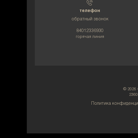
телефон
обратный звонок
84012336930
горячая линия
© 2026
2360
Политика конфиденци