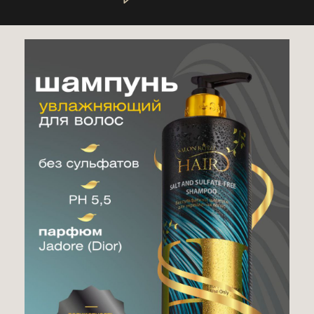
это дает возможность выбирать и
использовать лучшие из
многочисленных инноваций.
Salon Royal Hair
никогда не
ограничивает себестоимость косметики,
использует только дорогие и
качественные формулы. Продукты
любой линии бренда производятся и
продаются единой серией, великолепно
совместимы друг с другом и
представляют собой полную гамму
средств, необходимых для той или иной
процедуры.
Элен, топ стилист, Париж: «Успех