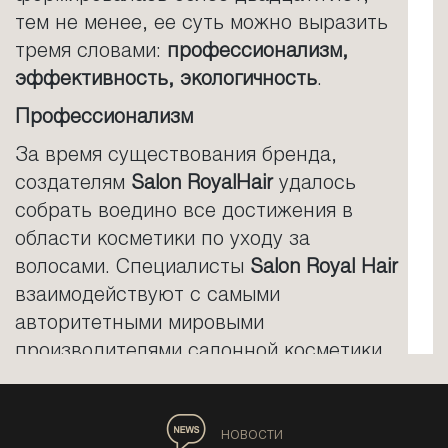
тем не менее, ее суть можно выразить
тремя словами:
профессионализм,
эффективность, экологичность
.
Профессионализм
За время существования бренда,
создателям
Salon RoyalHair
удалось
собрать воедино все достижения в
области косметики по уходу за
волосами. Специалисты
Salon Royal Hair
взаимодействуют с самыми
авторитетными мировыми
производителями салонной косметики,
тестируют и сравнивают продукцию
самых успешных профессиональных
новости
косметических марок премиум-класса, а