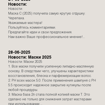
Новости:
взаимодействие и оптимальная
Новости:
эффективность. При использовании
Маска С (2025) получила самую крутую отдушку:
всей линии средств по уходу за
Черепаха.
Уважаемые мастера!
волосами
Salon Royal Hair
великолепный
Пользуйтесь комментариями.
результат гарантирован. Благодаря
Предлагайте идеи и свои предложения.
Нам важно Ваше профессиональное мнение!...
кератину и коллагену, входящим в
состав масок и шампуней
Salon Royal Hair
, волосы становятся
28-06-2025
здоровыми, гладкими и послушными, что
Новости: Маски 2025
Новости: Маски 2025
облегчает создание стрижек и
1. Все маски получили усиленную липидно-маслянную
креативных укладок. Косметика
основу. В следствии чего, улучшены характеристики
восстановления, блеска и парфюмеризации волос.
Salon Royal Hair
подходит для всех
2. PH всех масок 5.0. После применения шампуня с PH
типов волос, в том числе для
5.5 происходит надежное закрытие кутикулы после
окрашенных, надолго сохраняет их цвет
любой процедуры.
3. Маска база 2л стала полной копией маски Т. Это
и блеск.
Salon Royal Hair
это не только
сделано не только для снижения затрат мастерами
салонная косметика, но и средства для
при использовании ...