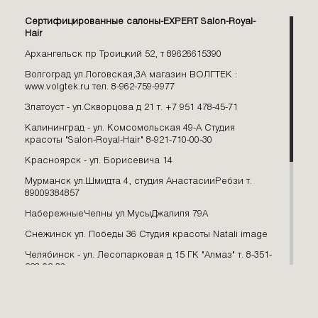
авокадо, оливы, кокоса, какао, жожоба,
а также травяные, фруктовые и чайные
Иваново
Сертифицированные салоны-EXPERT Salon-Royal-
Hair
экстракты. А деионизированная вода,
Ижевск
Архангельск пр Троицкий 52, т 89626615390
способствует длительному хранению
Иркутск
Волгоград ул.Логовская,3А магазин ВОЛГТЕК :
компонентов шампуня.
Казань
www.volgtek.ru тел. 8-962-759-9977
Калининград
Производя салонные средства по уходу
Златоуст - ул.Скворцова д 21 т. +7 951 478-45-71
Кемерово
за волосами,
Salon RoyalHair
заботится
Калининград - ул. Комсомольская 49-А Студия
красоты "Salon-Royal-Hair" 8-921-710-00-30
Королев
об окружающей среде использует лишь
Красноярск - ул. Борисевича 14
восполняемые природные ресурсы.
Корсаков
Мурманск ул.Шмидта 4, студия АнастасииРебзи т.
Пластик, из которого изготавливаются
Красноярск
89009384857
упаковка, может быть вторично
Краснодар
НабережныеЧелны ул.МусыДжалиля 79А
переработан.
Махачкала
Снежинск ул. Победы 36 Студия красоты Natali image
Магадан
Челябинск - ул. Лесопарковая д 15 ГК "Алмаз" т. 8-351-
Москва
223-02-36
Сьюзан, директор салона красоты,
Минеральные воды
Южно-Сахалинск - г. Южно-Сахалинск, пр мира 109-3
Лондон: «Я убеждена, что человек и
Мурманск
Белгород , пр-т Богдана Хмельницкого 137 ТЦ "Мега
природа неразрывно связаны друг с