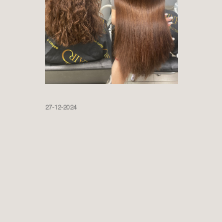
Сочи
Смоленск
Снежинск
Ставрополь
Сургут
Сыктывкар
Тамбов
Томск
27-12-2024
Тольяти
Тула
Тюмень
Ульяновск
Уфа
Забаровск
Челябинск
Чита