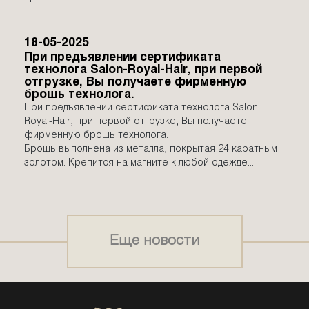
домашнего ухода, позволяющие
пролонгировать результат. Поэтому
18-05-2025
эксперты
Salon Royal Hair
стремятся
При предъявлении сертификата
технолога Salon-Royal-Hair, при первой
донести информацию о грамотном
отгрузке, Вы получаете фирменную
проведении процедур и правильном
брошь технолога.
При предъявлении сертификата технолога Salon-
применении продуктов не только до
Royal-Hair, при первой отгрузке, Вы получаете
специалистов, но и до всех желающих
фирменную брошь технолога.
иметь здоровые и красивые волосы.
Брошь выполнена из металла, покрытая 24 каратным
золотом. Крепится на магните к любой одежде....
Тэд, владелец парикмахерского бутика,
Нью-Йорк: «Залог успешного бизнеса
сотрудничество с проверенными
Еще новости
деловыми партнерами.
Продукты Salon Royal Hair я закупаю
более пяти лет, и уже в первые недели