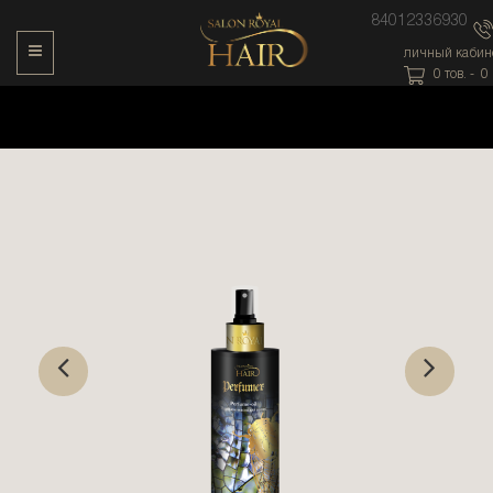
84012336930
Toggle Navigation
личный кабин
0
тов. -
0