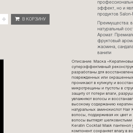
профессиональн
эффект, но и яв
продуктов Salon-
В КОРЗИНУ
Преимущества: в
натуральный сос
Аромат: Премиа
фруктовый аромат
жасмина, сандала
ванили
Описание: Маска «Кератиновый 
суперэффективный реконструкт
разработаны для восстановлени
поврежденных или окрашенных 
проникают в кутикулу и восста
микротрещины и пустоты в стру
защиту от потери влаги, разру
увлажняют волосы и восстанав
высокому содержанию кератина,
натуральных аминокислот Hair K
волосы, поддерживая их цвет и
волосы выглядят шелковистыми 
Keratin Cocktail Mask пантенол 
компонент сохраняет влагу в 