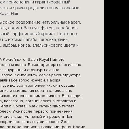
ом применении и гарантированный
ляется ярким представителем люксовых
Royal-Hair
ысокое содержание натуральных масел,
тав, аромат без сульфатов, парабенов.
льный парфюмерный аромат. Цветочно-
 с нотами папайи, персика, дыни,
, амбры, ириса, апельсинового цвета и
Коктейль» от Salon Royal Hair это
ор для волос. Реконструкторы специально
я внутренней структуры сильно
волос. Компоненты маски-реконструктора
навливают волос изнутри. Находя
ктуре волоса и заполняя их, они создают
шения и вымывания кератина, идеально
ливают их неповторимое сияние. Благодаря
 коллагена, органических экстрактов и
eratin Cocktail Mask интенсивно питает
 блеск. Уже после первого применения
и сильными! Активный ингредиент Hair
удерживает влагу внутри волоса. Этот
волосах даже при использовании фена. Кроме