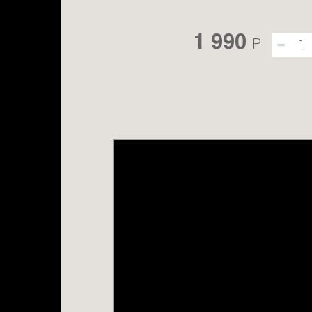
1 990
P