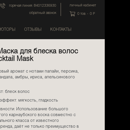
личный кабинет
горячая линия:
84012336930
обратный звонок
0
тов. -
0
P
ЬЮТОРЫ
ОТЗЫВЫ
КОНТАКТЫ
Маска для блеска волос
cktail Mask
вый аромат с нотами папайи, персика,
андала, амбры, ириса, апельсинового
: блеск волос
эффект: мягкость, гладкость
вности: Использование большого
гого карнаубского воска совместно с
льного класса от известного
енда, даёт не только преимущество в