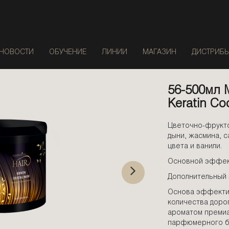
НОВОСТИ
ОБУЧЕНИЕ
ЛИНИИ
МАГАЗИН
ДИСТРИБ
56-500мл 
Keratin Co
Цветочно-фрукто
дыни, жасмина, с
цвета и ванили.
Основной эффект
Дополнительный 
Основа эффекти
количества доро
ароматом премиа
парфюмерного бр