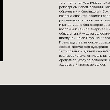
того, пантенол увеличивает диа
регулярном использовании Hair 
объемными и блестящими. Сок а
издавна славится своими целеб
разглаживает волосы, возвраща
и какао-масло благотворно воз
волосы жизненной энергией и 
обязательный уход за волосам
шампунем Salon Royal Hair Kerat
Преимущества: высокое содерж
состав, аромат без сульфатов,
тестировались единой серией 
взаимодействие, оптимальная
средств по уходу за волосами S
здоровые и красивые волосы