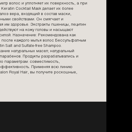
метр волос и уплотняет их поверхность, а при
Keratin Cocktail Mask делает их более
лоэ вера, входящий в состав маски,
ными свойствами. Он смягчает и
я им здоровье. Экстракты пшеницы, лецитин
действуют на кожу головы и насыщают
силой. Назначение: Рекомендована как
и после каждого мытья волос Бессульфатным
in Salt and Sulfate-free Shampoo.
ание натуральных масел; натуральный
 парабенов. Продукты разрабатывались и
по параметрам: совместимость,
 эффективность. Применяя всю линию
alon Royal Hair, вы получите роскошные,