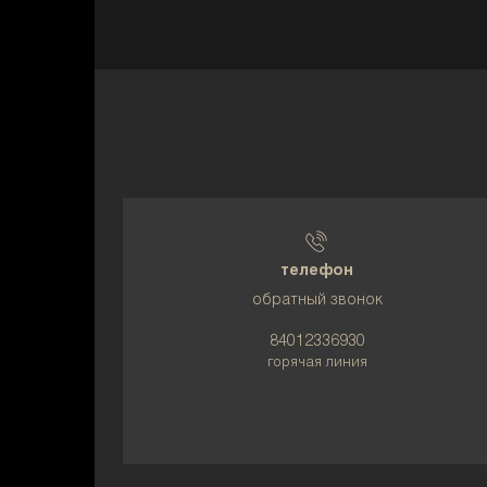
телефон
обратный звонок
84012336930
горячая линия