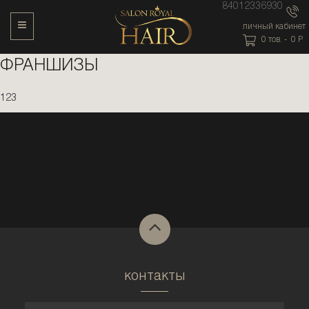
84012336930
Toggle Navigation
личный кабинет
0
тов. -
0
P
ФРАНШИЗЫ
123
контакты