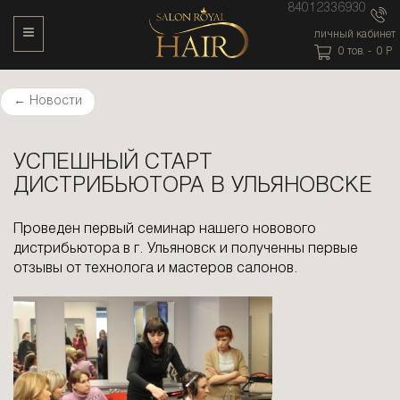
84012336930
Toggle Navigation
личный кабинет
0
тов. -
0
P
←
Новости
УСПЕШНЫЙ СТАРТ
ДИСТРИБЬЮТОРА В УЛЬЯНОВСКЕ
Проведен первый семинар нашего новового
дистрибьютора в г. Ульяновск и полученны первые
отзывы от технолога и мастеров салонов.