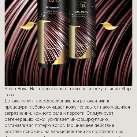
Salon-Royal-Hair представляет трихологическую линию Stop-
Loss!
Детокс пилинг -профессиональная детокс-пилинг
процедура глубоко очищает кожу головы от накопившихся
загрязнений, кожного сала и перхоти. Стимулирует
регенерацию кожи, усиливает микроциркуляцию,
останавливая потерю волос. Мощнейшее действие
состава основано на взаимодействии 3х составляющих: