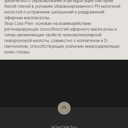
физического скрабирования и дегидратации бактерий
белой глиной в условиях сбалансированного PH молочной
кислотой и устранение шелушений и раздражений
эфирным маслом розы.
Stop-Loss-Plex- основан на взаимодействии
регенерирующих способностей эфирного масла розы и
гипер-увлажняющих свойств низкомолекулярной
гиалуроновой кислоты, совместно с коллагеном и D-
пантенолом, способствующих усилению микроциркуляции
кожи головы.
контакты