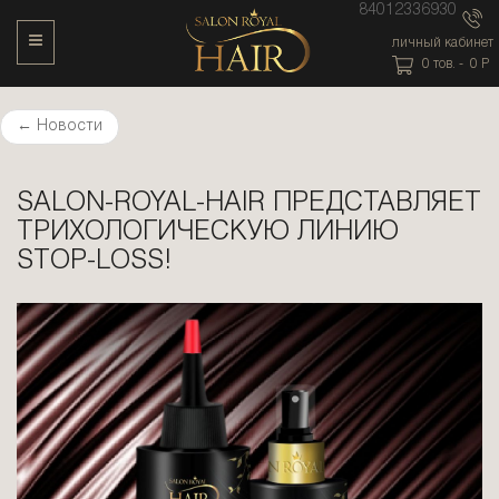
84012336930
Toggle Navigation
личный кабинет
0
тов. -
0
P
←
Новости
SALON-ROYAL-HAIR ПРЕДСТАВЛЯЕТ
ТРИХОЛОГИЧЕСКУЮ ЛИНИЮ
STOP-LOSS!