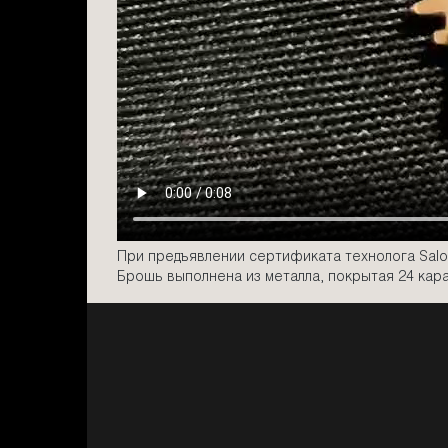
При предъявлении сертификата технолога Salon
Брошь выполнена из металла, покрытая 24 кара