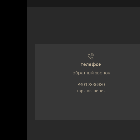
телефон
обратный звонок
84012336930
горячая линия