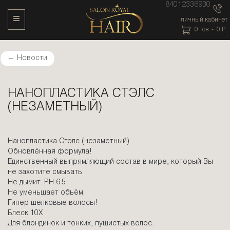
84012336930
Toggle Navigation
личный кабинет
0
тов. -
0
P
←
Новости
НАНОПЛАСТИКА СТЭЛС
(НЕЗАМЕТНЫЙ)
Нанопластика Стэлс (незаметный)
Обновлённая формула!
Единственный выпрямляющий состав в мире, который Вы
не захотите смывать.
Не дымит. PH 6.5
Не уменьшает объём.
Гипер шелковые волосы!
Блеск 10Х
Для блондинок и тонких, пушистых волос.