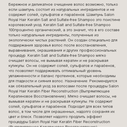
Бережное и деликатное очищение волос возможно, только
если шампунь состоит из натуральных ингредиентов и не
содержит солей, сульфатов и парабенов. Шампунь Salon
Royal Hair Keratin Salt and Sulfate-free Shampoo это поистине
королевский уход. Keratin Salt and Sulfate-free Shampoo
100процентно органический, а это значит, что в его составе
только натуральные ингредиенты, полученные из
экологически чистых растений. Он создан специально для
поддержания здоровья волос после восстановления,
выравнивания, окрашивания и других профессиональных
процедур. Keratin Salt and Sulfate-free Shampoo мягко
очищает волосы, не вымывая кератин и не раскрывая
кутикулы. Он не содержит солей, сульфатов и парабенов,
что позволяет поддерживать оптимальный уровень
увлажненности и баланс протеинов, которые необходимы
для гладкости и сияния волос. Назначение: Рекомендуется
как обязательный уход за волосами после процедуры Salon
Royal Hair Keratin Fiber Reconstruction (Выпрямляющее
Кератиновое Восстановление). Мягко очищает волосы, не
вымывая кератин и не раскрывая кутикулы. Не содержит
солей, сульфатов и парабенов. Подходит для всех типов
волос, в том числе для окрашенных, надолго сохраняя их
цвет и блеск. Позволяет надолго продлить эффект
процедуры Salon Royal Hair Keratin Fiber Reconstruction