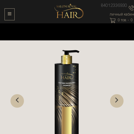
84012336930
Toggle Navigation
личный кабин
0
тов. -
0