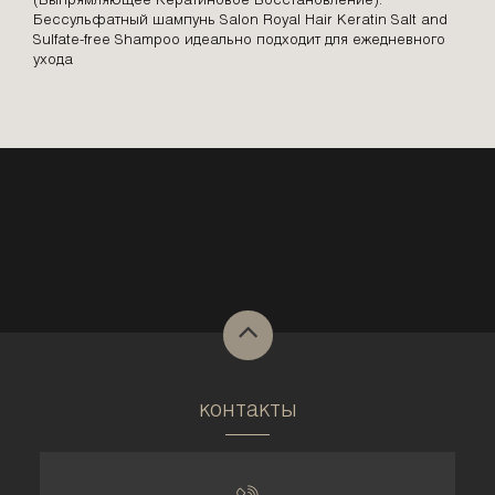
(Выпрямляющее Кератиновое Восстановление).
Бессульфатный шампунь Salon Royal Hair Keratin Salt and
Sulfate-free Shampoo идеально подходит для ежедневного
ухода
контакты