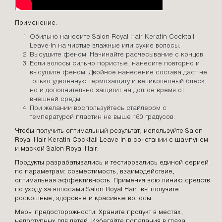
Применение:
Обильно нанесите Salon Royal Hair Keratin Cocktail
Leave-In на чистые влажные или сухие волосы.
Высушите феном. Начинайте расчесывание с концов.
Если волосы сильно пористые, нанесите повторно и
высушите феном. Двойное нанесение состава даст не
только удвоенную термозащиту и великолепный блеск,
но и дополнительно защитит на долгое время от
внешней среды.
При желании воспользуйтесь стайлером с
температурой пластин не выше 160 градусов.
Чтобы получить оптимальный результат, используйте Salon
Royal Hair Keratin Cocktail Leave-In в сочетании с шампунем
и маской Salon Royal Hair.
Продукты разрабатывались и тестировались единой серией
по параметрам: совместимость, взаимодействие,
оптимальная эффективность. Применяя всю линию средств
по уходу за волосами Salon Royal Hair, вы получите
роскошные, здоровые и красивые волосы.
Меры предосторожности: Храните продукт в местах,
недоступных для детей. Избегайте попадания в глаза.