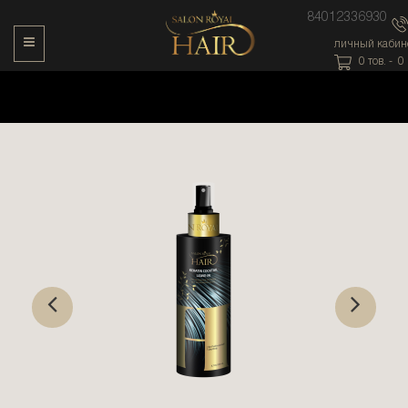
84012336930
Toggle Navigation
личный кабин
0
тов. -
0