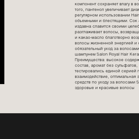
компонент сохраняет влагу в 
того, пантенол увеличивает диа
регулярном использовании Hair 
объемными и блестящими. Сок а
издавна славится своими целеб
разглаживает волосы, возвраща
и какао-масло благотворно воз
волосы жизненной энергией и 
обязательный уход за волосам
шампунем Salon Royal Hair Kerat
Преимущества: высокое содерж
состав, аромат без сульфатов,
тестировались единой серией 
взаимодействие, оптимальная
средств по уходу за волосами S
здоровые и красивые волосы