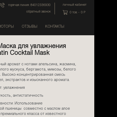
личный кабинет
горячая линия:
84012336930
обратный звонок
0
тов. -
0
P
ЬЮТОРЫ
ОТЗЫВЫ
КОНТАКТЫ
Маска для увлажнения
tin Cocktail Mask
ый аромат с нотами апельсина, жасмина,
елого мускуса, бергамота, мимозы, белого
а. Высоко-концентрированная смесь
л, экстрактов и изысканного аромата.
: увлажнения
гкость, антистатичность
вности: Использование
ой пшеницы совместно с маслом алое
 премиального класса от известного