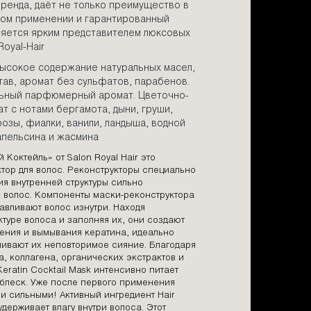
енда, даёт не только преимущество в
ом применении и гарантированный
ляется ярким представителем люксовых
Royal-Hair
ысокое содержание натуральных масел,
тав, аромат без сульфатов, парабенов.
льный парфюмерный аромат. Цветочно-
т с нотами бергамота, дыни, груши,
розы, фиалки, ванили, ландыша, водной
апельсина и жасмина
Коктейль» от Salon Royal Hair это
ор для волос. Реконструкторы специально
я внутренней структуры сильно
волос. Компоненты маски-реконструктора
навливают волос изнутри. Находя
ктуре волоса и заполняя их, они создают
шения и вымывания кератина, идеально
ливают их неповторимое сияние. Благодаря
 коллагена, органических экстрактов и
eratin Cocktail Mask интенсивно питает
 блеск. Уже после первого применения
и сильными! Активный ингредиент Hair
удерживает влагу внутри волоса. Этот