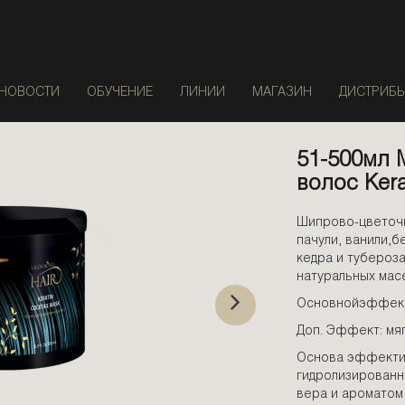
НОВОСТИ
ОБУЧЕНИЕ
ЛИНИИ
МАГАЗИН
ДИСТРИБ
51-500мл 
волос Kera
Шипрово-цветочн
пачули, ванили,б
кедра и тубероз
натуральных масе
Основнойэффект
Доп. Эффект: мя
Основа эффекти
гидролизированн
вера и ароматом