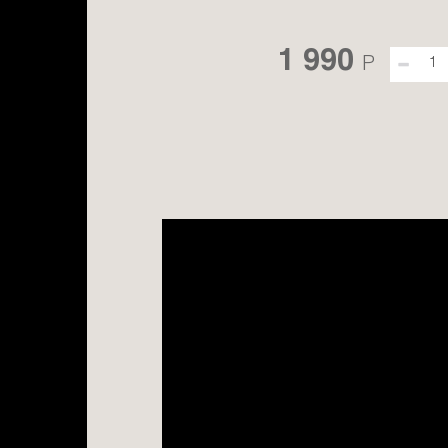
1 990
P