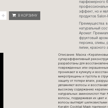
парфюмерного бр
профессиональн
эффект, но и яв
В КОРЗИНУ
продуктов Salon-
Преимущества: в
натуральный сос
Аромат: Премиа
фруктовый арома
персика, сливы, 
лилии, красного 
Описание: Маска «Кератиновый 
суперэффективный реконструкт
разработаны для восстановлени
поврежденных или окрашенных 
проникают в кутикулу и восста
микротрещины и пустоты в стру
защиту от потери влаги, разру
увлажняют волосы и восстанав
высокому содержанию кератина,
натуральных аминокислот Hair K
волосы, поддерживая их цвет и
волосы выглядят шелковистыми 
Keratin Cocktail Mask пантенол 