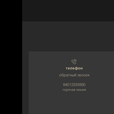
телефон
обратный звонок
84012336930
горячая линия