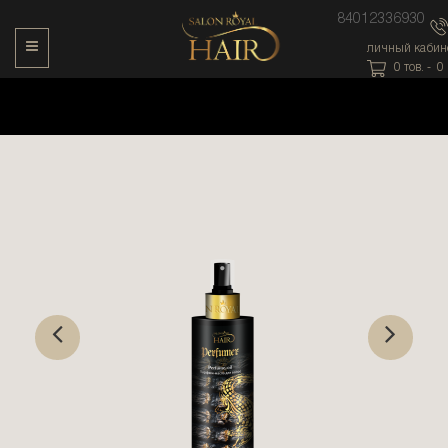
84012336930
Toggle Navigation
личный кабин
0
тов. -
0