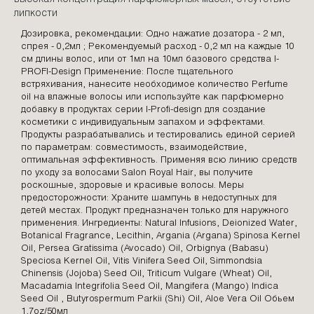
липкости
Дозировка, рекомендации: Одно нажатие дозатора - 2 мл,
спрея - 0,2мл ; Рекомендуемый расход - 0,2 мл на каждые 10
см длины волос, или от 1мл на 10мл базового средства I-
PROFI-Design Применение: После тщательного
встряхивания, нанесите необходимое количество Perfume
oil на влажные волосы или используйте как парфюмерно
добавку в продуктах серии I-Profi-design для создание
косметики с индивидуальным запахом и эффектами.
Продукты разрабатывались и тестировались единой серией
по параметрам: совместимость, взаимодействие,
оптимальная эффективность. Применяя всю линию средств
по уходу за волосами Salon Royal Hair, вы получите
роскошные, здоровые и красивые волосы. Меры
предосторожности: Храните шампунь в недоступных для
детей местах. Продукт предназначен только для наружного
применения. Ингредиенты: Natural Infusions, Deionized Water,
Botanical Fragrance, Lecithin, Argania (Argana) Spinosa Kernel
Oil, Persea Gratissima (Avocado) Oil, Orbignya (Babasu)
Speciosa Kernel Oil, Vitis Vinifera Seed Oil, Simmondsia
Chinensis (Jojoba) Seed Oil, Triticum Vulgare (Wheat) Oil,
Macadamia Integrifolia Seed Oil, Mangifera (Mango) Indica
Seed Oil , Butyrospermum Parkii (Shi) Oil, Aloe Vera Oil Обьем
1,7oz/50мл