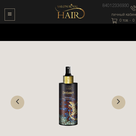
84012336930
Toggle Navigation
личный кабин
0
тов. -
0