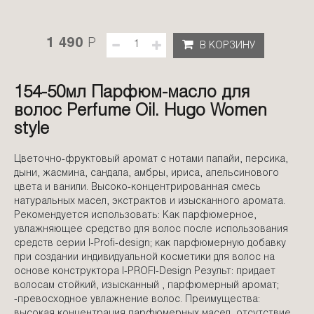
1 490
P
В КОРЗИНУ
154-50мл Парфюм-масло для
волос Perfume Oil. Hugo Women
style
Цветочно-фруктовый аромат с нотами папайи, персика,
дыни, жасмина, сандала, амбры, ириса, апельсинового
цвета и ванили. Высоко-концентрированная смесь
натуральных масел, экстрактов и изысканного аромата.
Рекомендуется использовать: Как парфюмерное,
увлажняющее средство для волос после использования
средств серии I-Profi-design; как парфюмерную добавку
при создании индивидуальной косметики для волос на
основе конструктора I-PROFI-Design Результ: придает
волосам стойкий, изысканный , парфюмерный аромат;
-превосходное увлажнение волос. Преимущества:
высокая концентрация парфюмерных масел, отсутствие