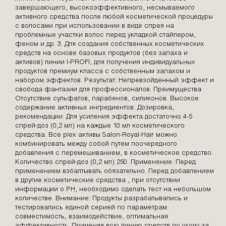
завершающего, высокоэффективного, несмываемого
активного средства после любой косметической процедуры
с волосами при использовании в виде спрея на
проблемные участки волос перед укладкой стайлером,
феном и др. 3. Для создания собственных косметических
средств на основе базовых продуктов (без запаха и
активов) линии I-PROFI, для получения индивидуальных
продуктов премиум класса с собственным запахом и
набором эффектов. Результат: Непревзойденный эффект и
свобода фантазии для профессионалов. Преимущества:
Отсутствие сульфатов, парабенов, силиконов. Высокое
содержание активных ингредиентов. Дозировка,
рекомендации: Для усиления эффекта достаточно 4-5
спрей-доз (0,2 мл) на каждые 10 мл косметического
средства. Все plex активы Salon-Royal-Hair можно
комбинировать между собой путем поочередного
добавления с перемешиванием, в косметическое средство.
Количество спрей-доз (0,2 мл) 250. Применение: Перед
применением взбалтывать обязательно. Перед добавлением
в другие косметические средства , при отсутствии
информации о PH, необходимо сделать тест на небольшом
количестве. Внимание: Продукты разрабатывались и
тестировались единой серией по параметрам:
совместимость, взаимодействие, оптимальная