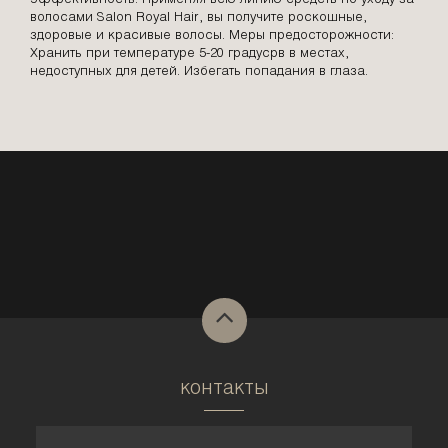
эффективность. Применяя всю линию средств по уходу за
волосами Salon Royal Hair, вы получите роскошные,
здоровые и красивые волосы. Меры предосторожности:
Хранить при температуре 5-20 градусрв в местах,
недоступных для детей. Избегать попадания в глаза.
контакты