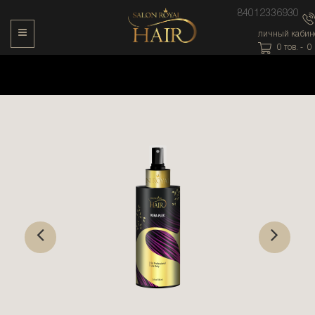
84012336930
Toggle Navigation
личный кабин
0
тов. -
0